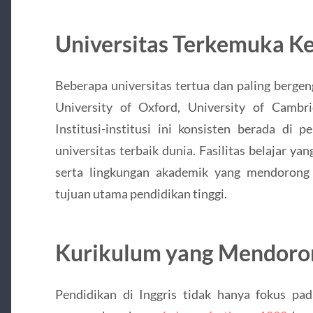
Universitas Terkemuka Ke
Beberapa universitas tertua dan paling bergeng
University of Oxford, University of Cambr
Institusi-institusi ini konsisten berada di 
universitas terbaik dunia. Fasilitas belajar yan
serta lingkungan akademik yang mendorong 
tujuan utama pendidikan tinggi.
Kurikulum yang Mendoron
Pendidikan di Inggris tidak hanya fokus pad