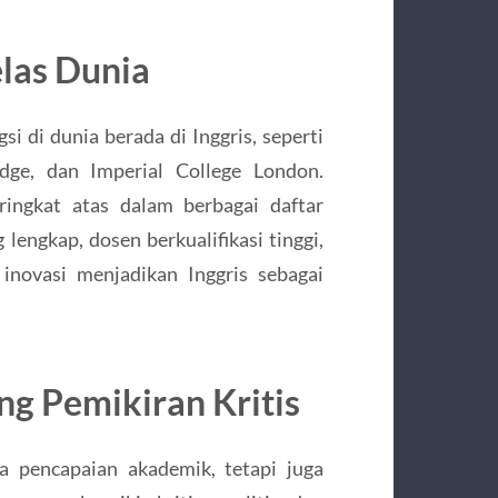
las Dunia
si di dunia berada di Inggris, seperti
idge, dan Imperial College London.
peringkat atas dalam berbagai daftar
g lengkap, dosen berkualifikasi tinggi,
inovasi menjadikan Inggris sebagai
g Pemikiran Kritis
a pencapaian akademik, tetapi juga