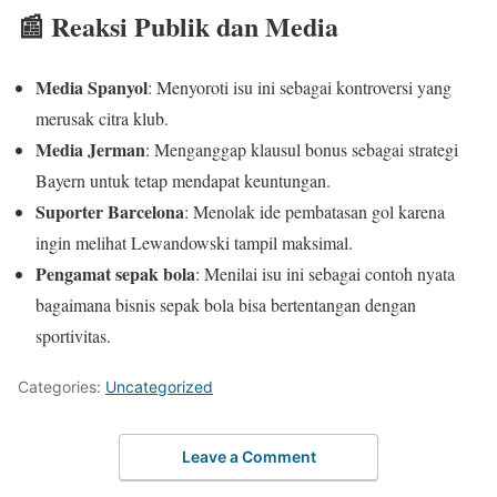
📰 Reaksi Publik dan Media
Media Spanyol
: Menyoroti isu ini sebagai kontroversi yang
merusak citra klub.
Media Jerman
: Menganggap klausul bonus sebagai strategi
Bayern untuk tetap mendapat keuntungan.
Suporter Barcelona
: Menolak ide pembatasan gol karena
ingin melihat Lewandowski tampil maksimal.
Pengamat sepak bola
: Menilai isu ini sebagai contoh nyata
bagaimana bisnis sepak bola bisa bertentangan dengan
sportivitas.
Categories:
Uncategorized
Leave a Comment