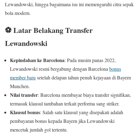
Lewandowski, hingga bagaimana isu ini memengaruhi citra sepak
bola modern.
⚽ Latar Belakang Transfer
Lewandowski
Kepindahan ke Barcelona
: Pada musim panas 2022,
Lewandowski resmi bergabung dengan Barcelona
bonus
member baru
setelah delapan tahun penuh kejayaan di Bayern
Munchen.
Nilai transfer
: Barcelona membayar biaya transfer signifikan,
termasuk klausul tambahan terkait performa sang striker.
Klausul bonus
: Salah satu klausul yang disepakati adalah
pembayaran bonus kepada Bayern jika Lewandowski
mencetak jumlah gol tertentu.