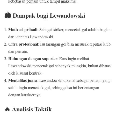
kebebasan pemain untuk tampil maksimal.
🏟️ Dampak bagi Lewandowski
Motivasi pribadi
: Sebagai striker, mencetak gol adalah bagian
dari identitas Lewandowski.
Citra profesional
: Isu larangan gol bisa merusak reputasi klub
dan pemain.
Hubungan dengan suporter
: Fans ingin melihat
Lewandowski mencetak gol sebanyak mungkin, bukan dibatasi
oleh klausul kontrak.
Mentalitas juara
: Lewandowski dikenal sebagai pemain yang
selalu ingin mencetak gol, sehingga isu ini bertentangan
dengan karakternya.
🔥 Analisis Taktik