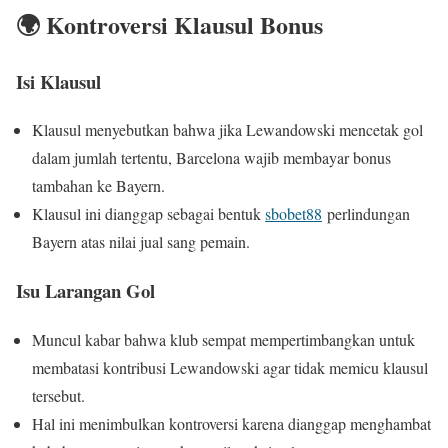
🌍 Kontroversi Klausul Bonus
Isi Klausul
Klausul menyebutkan bahwa jika Lewandowski mencetak gol
dalam jumlah tertentu, Barcelona wajib membayar bonus
tambahan ke Bayern.
Klausul ini dianggap sebagai bentuk
sbobet88
perlindungan
Bayern atas nilai jual sang pemain.
Isu Larangan Gol
Muncul kabar bahwa klub sempat mempertimbangkan untuk
membatasi kontribusi Lewandowski agar tidak memicu klausul
tersebut.
Hal ini menimbulkan kontroversi karena dianggap menghambat