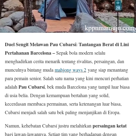
Duel Sengit Melawan Pau Cubarsí: Tantangan Berat di Lini
Pertahanan Barcelona –
Sepak bola modern selalu
menghadirkan cerita menarik tentang rivalitas, persaingan, dan
munculnya bintang muda
mahjong ways 2
yang siap menantang
para pemain senior. Salah satu nama yang kini mencuri perhatian
Pau Cubarsí
adalah
, bek muda Barcelona yang tampil luar biasa
di usia belia. Dengan kemampuan bertahan yang solid,
kecerdasan membaca permainan, serta ketenangan luar biasa,
Cubarsí menjadi salah satu bek paling menjanjikan di Eropa.
persaingan ketat
Namun, kehebatan Cubarsí justru melahirkan
bagi lawan-lawannya. Setiap tim yang berhadapan dengan