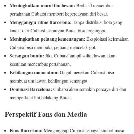
Meningkatkan moral tim lawan:
Berhasil menembus
pertahanan Cubarsí memberi kepercayaan diri besar.
Mengganggu ritme Barcelona:
Tanpa distribusi bola yang
lancar dari Cubarsí, serangan Barca bisa terganggu.
Meningkatkan peluang kemenangan:
Eksploitasi kelemahan
Cubarsí bisa membuka peluang mencetak gol.
Serangan buntu:
Jika Cubarsí tampil solid, lawan akan
kesulitan menembus pertahanan.
Kehilangan momentum:
Gagal menekan Cubarsí bisa
membuat tim lawan kehilangan semangat.
Dominasi Barcelona:
Cubarsí akan semakin percaya diri dan
memperkuat lini belakang Barca.
Perspektif Fans dan Media
Fans Barcelona:
Menganggap Cubarsí sebagai simbol masa