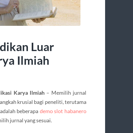
dikan Luar
rya Ilmiah
ikasi Karya Ilmiah
– Memilih jurnal
angkah krusial bagi peneliti, terutama
t adalah beberapa
demo slot habanero
ih jurnal yang sesuai.