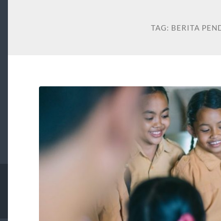
TAG:
BERITA PEN