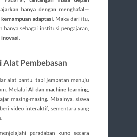
ajarkan hanya dengan menghafal—
dan kemampuan adaptasi
. Maka dari itu,
 hanya sebagai institusi pengajaran,
inovasi.
i Alat Pembebasan
ar alat bantu, tapi jembatan menuju
am. Melalui
AI dan machine learning
,
lajar masing-masing. Misalnya, siswa
beri video interaktif, sementara yang
.
njelajahi peradaban kuno secara