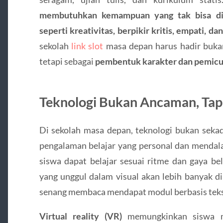
membutuhkan kemampuan yang tak bisa di
seperti kreativitas, berpikir kritis, empati, 
sekolah
link slot
masa depan harus hadir bukan
tetapi sebagai
pembentuk karakter dan pemicu 
Teknologi Bukan Ancaman, Tap
Di sekolah masa depan, teknologi bukan sekad
pengalaman belajar yang personal dan mendal
siswa dapat belajar sesuai ritme dan gaya be
yang unggul dalam visual akan lebih banyak di
senang membaca mendapat modul berbasis teks
Virtual reality (VR)
memungkinkan siswa me