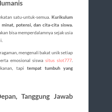
 Humanis
ekatan satu-untuk-semua.
Kurikulum
 minat, potensi, dan cita-cita siswa.
l akan bisa memperdalamnya sejak usia
i.
agaman, mengenali bakat unik setiap
serta emosional siswa
situs slot777
.
ekanan, tapi
tempat tumbuh yang
Depan, Tanggung Jawab