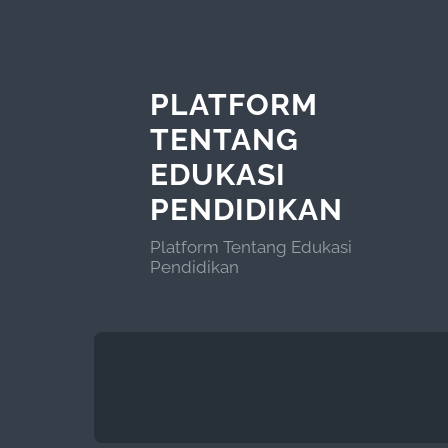
PLATFORM
TENTANG
EDUKASI
PENDIDIKAN
Platform Tentang Edukasi
Pendidikan