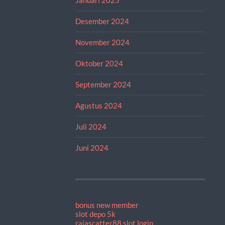
Desember 2024
November 2024
Oktober 2024
September 2024
Agustus 2024
Juli 2024
Juni 2024
bonus new member
slot depo 5k
rajascatter88 slot login