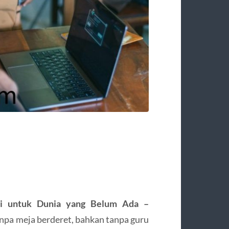
i untuk Dunia yang Belum Ada –
anpa meja berderet, bahkan tanpa guru