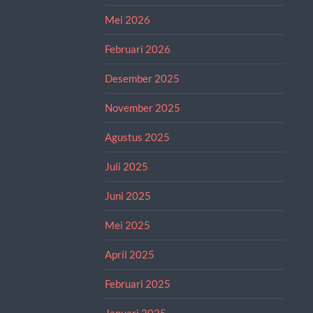
Mei 2026
Februari 2026
Desember 2025
November 2025
Agustus 2025
Juli 2025
Juni 2025
Mei 2025
April 2025
Februari 2025
Januari 2025