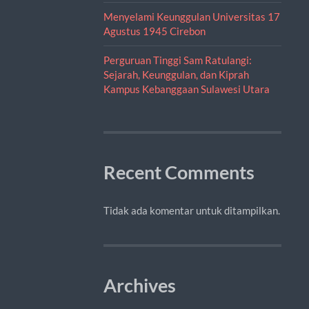
Menyelami Keunggulan Universitas 17
Agustus 1945 Cirebon
Perguruan Tinggi Sam Ratulangi:
Sejarah, Keunggulan, dan Kiprah
Kampus Kebanggaan Sulawesi Utara
Recent Comments
Tidak ada komentar untuk ditampilkan.
Archives